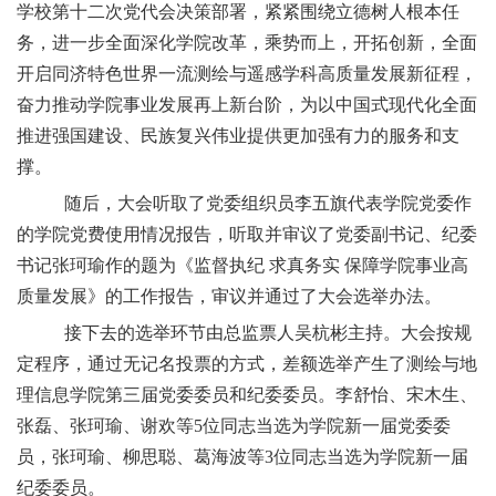
学校第十二次党代会决策部署，紧紧围绕立德树人根本任
务，进一步全面深化学院改革，乘势而上，开拓创新，全面
开启同济特色世界一流测绘与遥感学科高质量发展新征程，
奋力推动学院事业发展再上新台阶，为以中国式现代化全面
推进强国建设、民族复兴伟业提供更加强有力的服务和支
撑。
随后，大会听取了党委组织员李五旗代表学院党委作
的学院党费使用情况报告，听取并审议了党委副书记、纪委
书记张珂瑜作的题为《监督执纪 求真务实 保障学院事业高
质量发展》的工作报告，审议并通过了大会选举办法。
接下去的选举环节由总监票人吴杭彬主持。
大会按规
定程序，通过无记名投票的方式，差额选举产生了测绘与地
理信息学院第三届党委委员和纪委委员。李舒怡、宋木生、
张磊、张珂瑜、谢欢等5位同志当选为学院新一届党委委
员，张珂瑜、柳思聪、葛海波等3位同志当选为学院新一届
纪委委员。