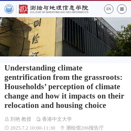
EN
Understanding climate
gentrification from the grassroots:
Households’ perception of climate
change and how it impacts on their
relocation and housing choice
刘艳 教授
香港中文大学
2025.7.2 10:00-11:30
测绘馆206报告厅