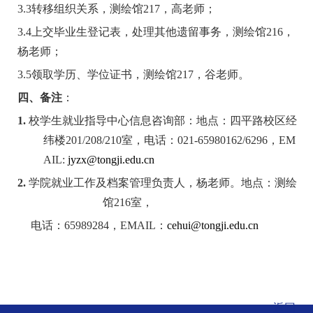
3.3
转移组织关系，测绘馆
217
，高老师；
3.4
上交毕业生登记表，处理其他遗留事务，测绘馆
216
，
杨老师；
3.5
领取学历、学位证书，测绘馆
217
，谷老师。
四、备注
：
1.
校学生就业指导中心信息咨询部：地点：四平路校区经
纬楼
201/208/210
室，电话：
021-65980162/6296
，
EM
AIL:
jyzx@tongji.edu.cn
2.
学院就业工作及档案管理负责人，杨老师。地点：测绘
馆
216
室，
电话：
65989284
，
EMAIL
：
cehui@tongji.edu.cn
返回