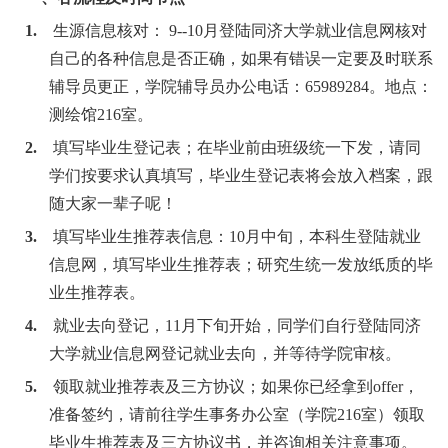
1.
生源信息核对：
9--10
月登陆同济大学就业信息网核对
自己的各种信息是否正确，如果有错误一定要及时联系
辅导员更正，学院辅导员办公电话：
65989284
。地点：
测绘馆
216
室。
2.
填写毕业生登记表；在毕业前由班级统一下发，请同
学们按要求认真填写，毕业生登记表将会放入档案，跟
随大家一辈子呢！
3.
填写毕业生推荐表信息：
10
月中旬，本科生登陆就业
信息网，填写毕业生推荐表；研究生统一发放纸质的毕
业生推荐表。
4.
就业去向登记，
11
月下旬开始，同学们自行登陆同济
大学就业信息网登记就业去向，并等待学院审核。
5.
领取就业推荐表及三方协议；如果你已经拿到
offer
，
准备签约，请前往学生事务办公室（学院
216
室）领取
毕业生推荐表及三方协议书，并咨询相关注意事项。