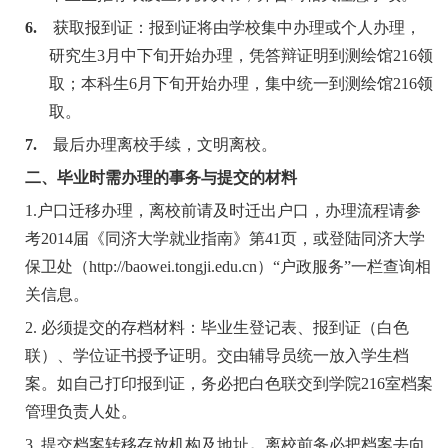
6.
获取报到证：报到证将由学校集中办理或个人办理，
研究生
3
月中下旬开始办理，凭答辩证明到测绘馆
216
领
取；本科生
6
月下旬开始办理，集中统一到测绘馆
216
领
取。
7.
最后办理离校手续，文明离校。
二、毕业时需办理的事务与提交的材料
1.
户口迁移办理，离校前请及时迁出户口，办理流程请参
考
2014
届《同济大学就业指南》第
41
页，或登陆同济大学
保卫处（
http://baowei.tongji.edu.cn
）“户政服务
”
一栏查询相
关信息。
2.
必须提交的存档材料：毕业生登记表、报到证（白色
联）、学位证书授予证明。交由辅导员统一放入学生档
案。如自己打印报到证，务必把白色联交到学院
216
室档案
管理负责人处。
3.
提交档案转移存放机构及地址
。
离校前务必把档案去向