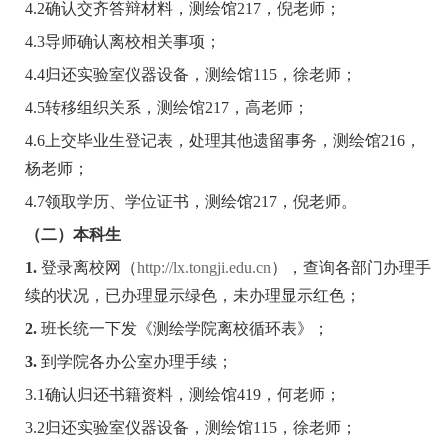
4.2
确认交齐答辩材料，测绘馆
217
，倪老师；
4.3
导师确认离校相关事项；
4.4
归还实验室仪器设备，测绘馆
115
，徐老师；
4.5
转移组织关系，测绘馆
217
，高老师；
4.6
上交毕业生登记表，处理其他遗留事务，测绘馆
216
，
杨老师；
4.7
领取学历、学位证书，测绘馆
217
，倪老师。
（二）本科生
1.
登录离校网（
http://lx.tongji.edu.cn
），查询各部门办理手
续的状况，已办理显示绿色，未办理显示红色；
2.
班长统一下发《测绘学院离校循环表》；
3.
到学院各办公室办理手续；
3.1
确认归还书籍资料，测绘馆
419
，何老师；
3.2
归还实验室仪器设备，测绘馆
115
，徐老师；