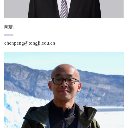
陈鹏
chenpeng@tongji.edu.cn